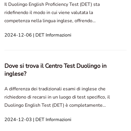
Il Duolingo English Proficiency Test (DET) sta
ridefinendo il modo in cui viene valutata la
competenza nella lingua inglese, offrendo
un'alternativa flessibile e alternativa rispetto agli
2024-12-06 | DET Informazioni
esami tradizionali come TOEFL e IELTS. Progettato
per il mondo digitale di oggi, il DET consente ai
candidati di
Dove si trova il Centro Test Duolingo in
inglese?
A differenza dei tradizionali esami di inglese che
richiedono di recarsi in un luogo di test specifico, il
Duolingo English Test (DET) è completamente
online, il che significa che non ci sono fisici Centri di
2024-12-03 | DET Informazioni
test Duolingo.Invece, il DET offre la flessibilità di
sostenere il test da qualsiasi luogo