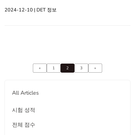
이게 만드는 요소를 더 잘 이해하는 데 도움을 줍니다.
2024-12-10 | DET 정보
In this article1. 듀오링고 영어 시험 능력 요건2. 듀오
링고 영어 시험 형식 및 구조3. DET 기술 설정4. 듀오
링고 영어 시험에서의 학습 적응5. DET에서의 시간 관
리6. 듀오링고 영어 시험 준비 전략듀오링고 영어 시험
능력 요건 귀하의 기존 영어 능력 수준은 시험이 얼마
나 어려운지 결정하는 데 가장 중요한
«
1
2
3
»
All Articles
시험 성적
전체 점수