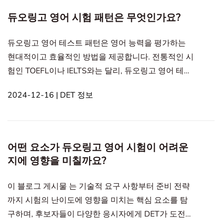
this article1. Duolingo 영어 시험의 점수 시스템은 어
듀오링고 영어 시험 패턴은 무엇인가요?
떻게 작동하나요?2. 왜 Duolingo 영어 시험에는 부정
점수가 없나요?3. Duolingo
듀오링고 영어 테스트 패턴은 영어 능력을 평가하는
현대적이고 효율적인 방법을 제공합니다. 전통적인 시
험인 TOEFL이나 IELTS와는 달리, 듀오링고 영어 테스
트(DET)는 유연하고 적응형이며 개인화된 방식으로
2024-12-16 | DET 정보
설계되었습니다. 구조와 듀오링고 영어 테스트 패턴의
독특한 점에 대해 알아봅시다. In this article1. 적응
형 테스트: 당신의 수준에 맞춤2. 장기적인 말하기 및
쓰기 과제 DET에서3. 듀오링고 영어 테스트 패턴의 특
어떤 요소가 듀오링고 영어 시험이 어려운
별한 점은?적응형 테스트: 당신의 수준에 맞춤 듀오링
지에 영향을 미칠까요?
고 영어 테스트 패턴은 약 45분 동안 지
이 블로그 게시물 는 기술적 요구 사항부터 준비 전략
까지 시험의 난이도에 영향을 미치는 핵심 요소를 탐
구하며, 후보자들이 다양한 응시자에게 DET가 도전적