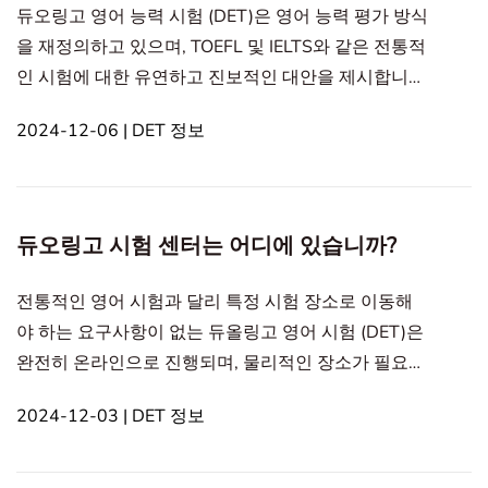
듀오링고 영어 능력 시험 (DET)은 영어 능력 평가 방식
을 재정의하고 있으며, TOEFL 및 IELTS와 같은 전통적
인 시험에 대한 유연하고 진보적인 대안을 제시합니
다. 현대의 디지털 세상을 위해 맞춤 설계된 DET는 응
2024-12-06 | DET 정보
시자가 거의 어디서나 시험을 완료할 수 있도록 하여
고품질 언어 평가를 그 어느 때보다 더 접근 가능하게
합니다. In this article1. Duolingo 영어 능력 시험: 전
통적인 언어 테스트의 혁신2. DET 시험 방법의 핵심에
듀오링고 시험 센터는 어디에 있습니까?
있는 혁신3. 디지털 시대를 위한 시험Duolingo 영어
능력 시험: 전통
전통적인 영어 시험과 달리 특정 시험 장소로 이동해
야 하는 요구사항이 없는 듀올링고 영어 시험 (DET)은
완전히 온라인으로 진행되며, 물리적인 장소가 필요하
지 않습니다. 듀오링고 테스트 센터도 필요 없습니다.
2024-12-03 | DET 정보
대신, DET는 기본 요구 사항을 충족하는 어디서나 시
험을 볼 수 있는 유연성을 제공합니다. 이는 전 세계 사
람들에게 널리 접근할 수 있도록 합니다. 이 원격 설정