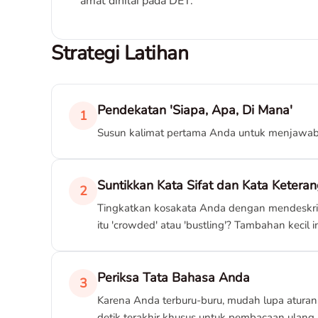
amat dinilai pada DET.
Strategi Latihan
Pendekatan 'Siapa, Apa, Di Mana'
1
Susun kalimat pertama Anda untuk menjawab ket
Suntikkan Kata Sifat dan Kata Ketera
2
Tingkatkan kosakata Anda dengan mendeskripsi
itu 'crowded' atau 'bustling'? Tambahan kecil
Periksa Tata Bahasa Anda
3
Karena Anda terburu-buru, mudah lupa aturan 
detik terakhir khusus untuk pembacaan ulang 