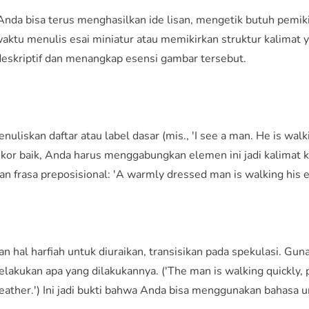
nda bisa terus menghasilkan ide lisan, mengetik butuh pemik
aktu menulis esai miniatur atau memikirkan struktur kalimat y
deskriptif dan menangkap esensi gambar tersebut.
liskan daftar atau label dasar (mis., 'I see a man. He is walki
kor baik, Anda harus menggabungkan elemen ini jadi kalimat ko
 dan frasa preposisional: 'A warmly dressed man is walking his
an hal harfiah untuk diuraikan, transisikan pada spekulasi. G
akukan apa yang dilakukannya. ('The man is walking quickly, p
g weather.') Ini jadi bukti bahwa Anda bisa menggunakan bahas