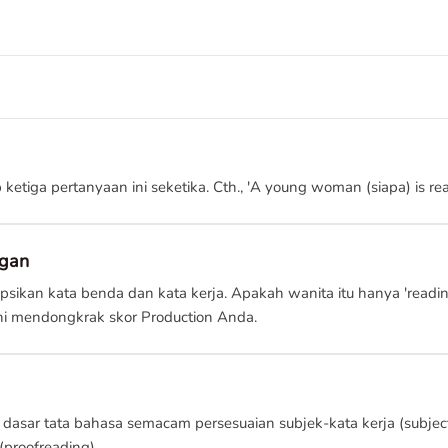
iga pertanyaan ini seketika. Cth., 'A young woman (siapa) is read
ngan
kan kata benda dan kata kerja. Apakah wanita itu hanya 'reading,
 ini mendongkrak skor Production Anda.
dasar tata bahasa semacam persesuaian subjek-kata kerja (subject
(proofreading).