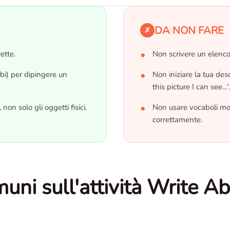
DA NON FARE
✗
ette.
Non scrivere un elenco
rbi) per dipingere un
Non iniziare la tua des
this picture I can see...'.
non solo gli oggetti fisici.
Non usare vocaboli mol
correttamente.
ni sull'attività Write Ab