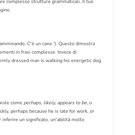
re complesse strutture grammaticali. Il tuo
agine.
 camminando. C'è un cane.'). Questo dimostra
ementi in frasi complesse. Invece di
 warmly dressed man is walking his energetic dog
parole come
perhaps, likely, appears to be,
o
kly, perhaps because he is late for work, or
inferire un significato, un'abilità molto