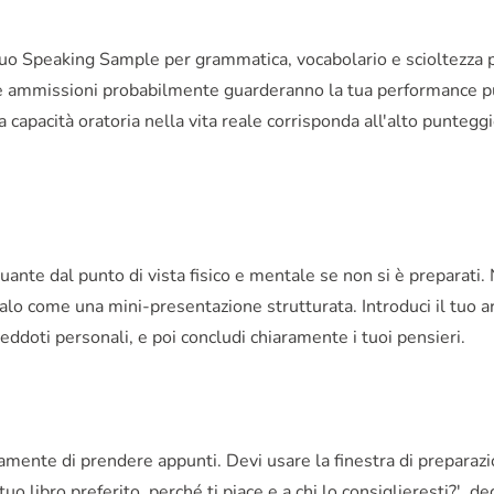
tuo Speaking Sample per grammatica, vocabolario e scioltezza 
le ammissioni probabilmente guarderanno la tua performance pu
a capacità oratoria nella vita reale corrisponda all'alto punteggi
nte dal punto di vista fisico e mentale se non si è preparati. N
deralo come una mini-presentazione strutturata. Introduci il tu
ddoti personali, e poi concludi chiaramente i tuoi pensieri.
osamente di prendere appunti. Devi usare la finestra di prepara
il tuo libro preferito, perché ti piace e a chi lo consiglieresti?'