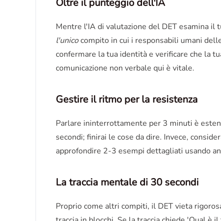
Oltre il punteggio dell'IA
Mentre l'IA di valutazione del DET esamina il 
l'unico
compito in cui i responsabili umani del
confermare la tua identità e verificare che la tu
comunicazione non verbale qui è vitale.
Gestire il ritmo per la resistenza
Parlare ininterrottamente per 3 minuti è estenua
secondi; finirai le cose da dire. Invece, consi
approfondire 2-3 esempi dettagliati usando ane
La traccia mentale di 30 secondi
Proprio come altri compiti, il DET vieta rigor
traccia in blocchi. Se la traccia chiede 'Qual è 