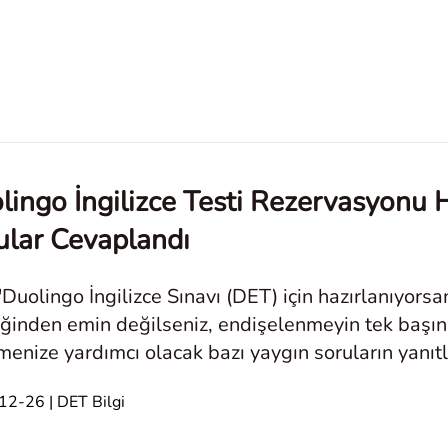
lingo İngilizce Testi Rezervasyonu 
ular Cevaplandı
'Duolingo İngilizce Sınavı (DET) için hazırlanıyors
iğinden emin değilseniz, endişelenmeyin tek başınız
menize yardımcı olacak bazı yaygın soruların yanıtlar
ana ihtiyacı
2-26 | DET Bilgi