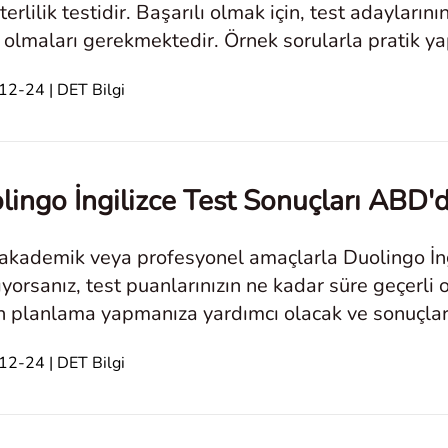
eterlilik testidir. Başarılı olmak için, test adayların
 olmaları gerekmektedir. Örnek sorularla pratik y
k öneme sa
2-24 | DET Bilgi
lingo İngilizce Test Sonuçları ABD'
akademik veya profesyonel amaçlarla Duolingo İng
ıyorsanız, test puanlarınızın ne kadar süre geçerli
 planlama yapmanıza yardımcı olacak ve sonuçları
yacaktır. In this article1. DE
2-24 | DET Bilgi