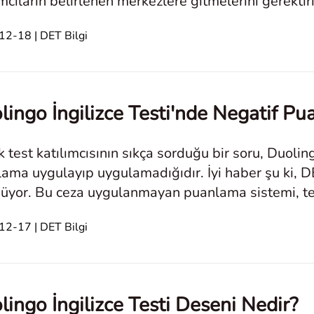
ımcıların belirlenen merkezlere gitmelerini gerekt
kleştiril
2-18 | DET Bilgi
lingo İngilizce Testi'nde Negatif Pu
k test katılımcısının sıkça sorduğu bir soru, Duolin
ama uygulayıp uygulamadığıdır. İyi haber şu ki, D
yor. Bu ceza uygulanmayan puanlama sistemi, tes
ımını yansıtarak adayların hat
2-17 | DET Bilgi
lingo İngilizce Testi Deseni Nedir?