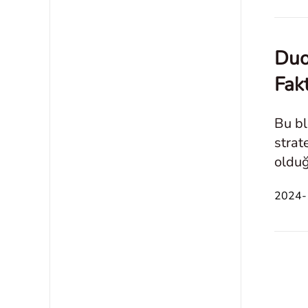
Duo
Fak
Bu bl
strat
olduğ
Yeter
2024-1