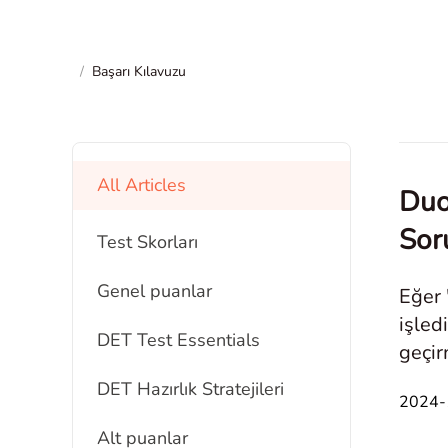
/
Başarı Kılavuzu
All Articles
Duo
Sor
Test Skorları
Genel puanlar
Eğer 
işled
DET Test Essentials
geçir
ekipm
DET Hazırlık Stratejileri
2024-1
Alt puanlar