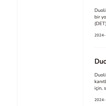
Duoli
bir y
(DET)
Duoli
2024-1
Duol
Duoli
kanıt
için,
başar
2024-1