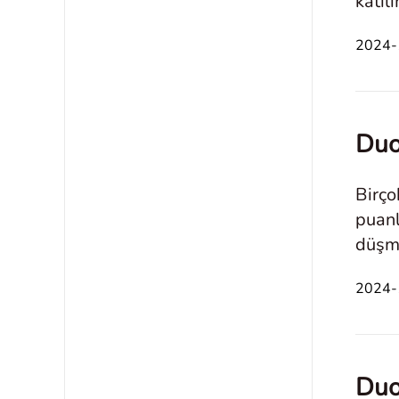
katıl
gerçe
2024-1
Duo
Birço
puanl
düşmü
tasar
2024-1
Duo