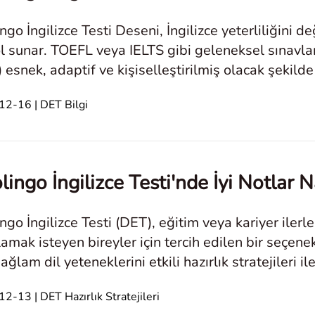
ngo İngilizce Testi Deseni, İngilizce yeterliliğini 
ol sunar. TOEFL veya IELTS gibi geleneksel sınavlar
 esnek, adaptif ve kişiselleştirilmiş olacak şekilde
ngo İngilizce Te
2-16 | DET Bilgi
ingo İngilizce Testi'nde İyi Notlar Na
ngo İngilizce Testi (DET), eğitim veya kariyer ilerlem
lamak isteyen bireyler için tercih edilen bir seçen
 sağlam dil yeteneklerini etkili hazırlık stratejileri 
ılı o
2-13 | DET Hazırlık Stratejileri