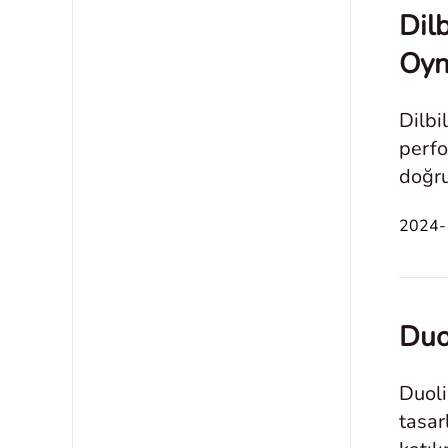
Dilb
Oyn
Dilbi
perfo
doğru
2024-1
Duo
Duolin
tasar