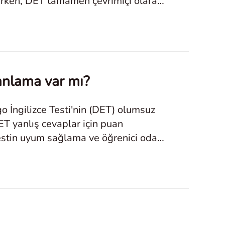
irirken, DET tamamen çevrimiçi olarak
anlama var mı?
go İngilizce Testi'nin (DET) olumsuz
ET yanlış cevaplar için puan
tin uyum sağlama ve öğrenici odaklı