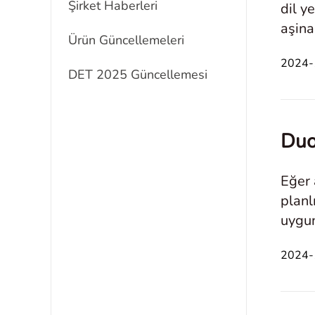
Şirket Haberleri
dil y
aşina
Ürün Güncellemeleri
kriti
2024-1
DET 2025 Güncellemesi
Duo
Eğer 
planl
uygun
sağla
2024-1