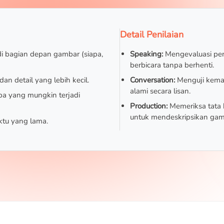
Detail Penilaian
di bagian depan gambar (siapa,
Speaking:
Mengevaluasi pe
berbicara tanpa berhenti.
an detail yang lebih kecil.
Conversation:
Menguji kema
alami secara lisan.
apa yang mungkin terjadi
Production:
Memeriksa tata
untuk mendeskripsikan gam
ktu yang lama.