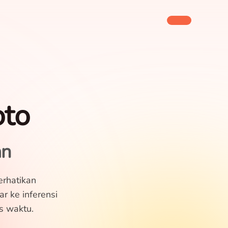
oto
an
erhatikan
ar ke inferensi
s waktu.