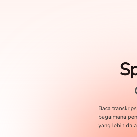
Sp
Baca transkrips
bagaimana pence
yang lebih dal